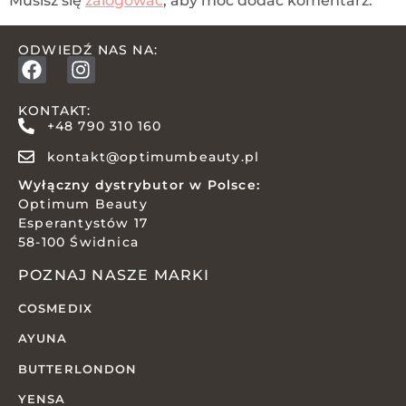
Musisz się
zalogować
, aby móc dodać komentarz.
ODWIEDŹ NAS NA:
KONTAKT:
+48 790 310 160
kontakt@optimumbeauty.pl
Wyłączny dystrybutor w Polsce:
Optimum Beauty
Esperantystów 17
58-100 Świdnica
POZNAJ NASZE MARKI
COSMEDIX
AYUNA
BUTTERLONDON
YENSA