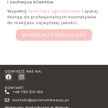
i zachwyca klientów.
Wypełnij
formularz zgłoszeniowy
i zyskaj
dostęp do profesjonalnych kosmetyków
do makijażu najwyższej jakości.
WYPEŁNIJ FORMULARZ
ODWIEDŹ NAS NA:
KONTAKT:
+48 790 310 160
kontakt@optimumbeauty.pl
Wyłączny dystrybutor w Polsce: