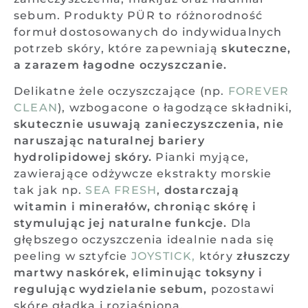
sebum. Produkty PÜR to różnorodność
formuł dostosowanych do indywidualnych
potrzeb skóry, które zapewniają
skuteczne,
a zarazem łagodne oczyszczanie.
Delikatne żele oczyszczające (np.
FOREVER
CLEAN
), wzbogacone o łagodzące składniki,
skutecznie usuwają zanieczyszczenia, nie
naruszając naturalnej bariery
hydrolipidowej skóry.
Pianki myjące,
zawierające odżywcze ekstrakty morskie
tak jak np.
SEA FRESH
,
dostarczają
witamin i minerałów, chroniąc skórę i
stymulując jej naturalne funkcje.
Dla
głębszego oczyszczenia idealnie nada się
peeling w sztyfcie
JOYSTICK,
który
złuszczy
martwy naskórek,
eliminując toksyny i
regulując wydzielanie sebum,
pozostawi
skórę gładką i rozjaśnioną.