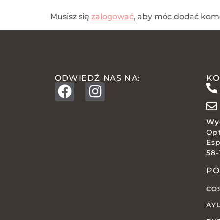
Musisz się
zalogować
, aby móc dodać kom
ODWIEDŹ NAS NA:
KO
Wył
Op
Esp
58-
PO
CO
AY