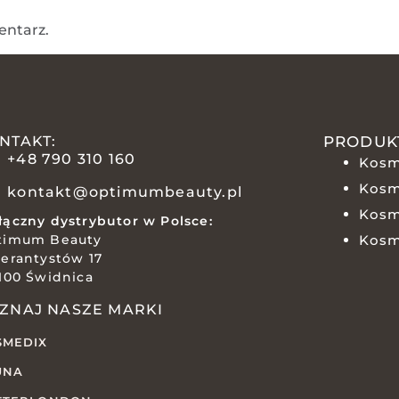
entarz.
NTAKT:
PRODUK
+48 790 310 160
Kosm
Kosm
kontakt@optimumbeauty.pl
Kosm
ączny dystrybutor w Polsce:
timum Beauty
Kosm
erantystów 17
100 Świdnica
ZNAJ NASZE MARKI
SMEDIX
UNA