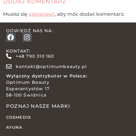
DODAJ KOMENTARZ
Musisz się
zalogować
, aby móc dodać komentarz.
ODWIEDŹ NAS NA:
KONTAKT:
+48 790 310 160
kontakt@optimumbeauty.pl
Wyłączny dystrybutor w Polsce:
Optimum Beauty
Esperantystów 17
58-100 Świdnica
POZNAJ NASZE MARKI
COSMEDIX
AYUNA