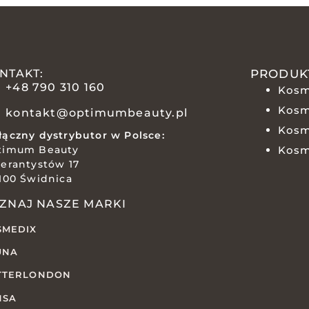
NTAKT:
PRODUK
+48 790 310 160
Kosm
Kosm
kontakt@optimumbeauty.pl
Kosm
ączny dystrybutor w Polsce:
timum Beauty
Kosm
erantystów 17
100 Świdnica
ZNAJ NASZE MARKI
SMEDIX
UNA
TTERLONDON
NSA