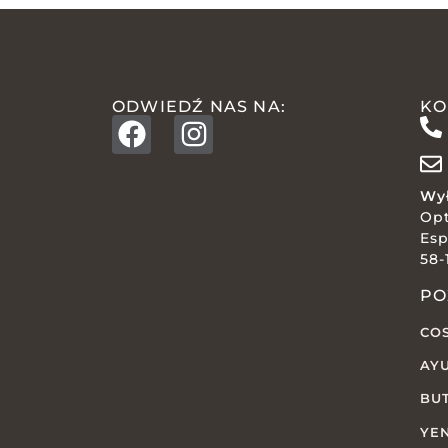
ODWIEDŹ NAS NA:
KO
Wył
Op
Esp
58-
PO
CO
AY
BU
YE