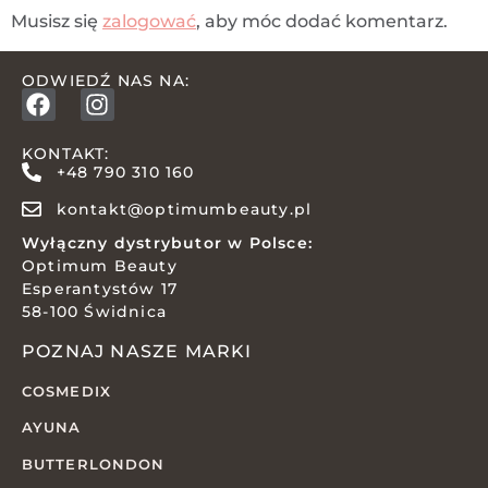
Musisz się
zalogować
, aby móc dodać komentarz.
ODWIEDŹ NAS NA:
KONTAKT:
+48 790 310 160
kontakt@optimumbeauty.pl
Wyłączny dystrybutor w Polsce:
Optimum Beauty
Esperantystów 17
58-100 Świdnica
POZNAJ NASZE MARKI
COSMEDIX
AYUNA
BUTTERLONDON