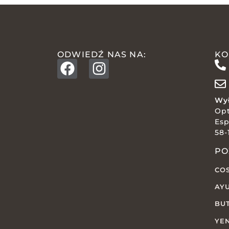
ODWIEDŹ NAS NA:
KO
Wył
Op
Esp
58-
PO
CO
AY
BU
YE