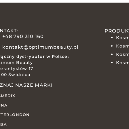
NTAKT:
PRODUK
+48 790 310 160
Kosm
Kosm
kontakt@optimumbeauty.pl
Kosm
ączny dystrybutor w Polsce:
timum Beauty
Kosm
erantystów 17
100 Świdnica
ZNAJ NASZE MARKI
SMEDIX
UNA
TTERLONDON
NSA