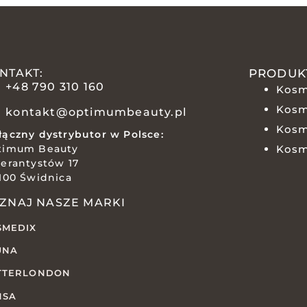
NTAKT:
PRODUK
+48 790 310 160
Kosm
Kosm
kontakt@optimumbeauty.pl
Kosm
ączny dystrybutor w Polsce:
timum Beauty
Kosm
erantystów 17
100 Świdnica
ZNAJ NASZE MARKI
SMEDIX
UNA
TTERLONDON
NSA