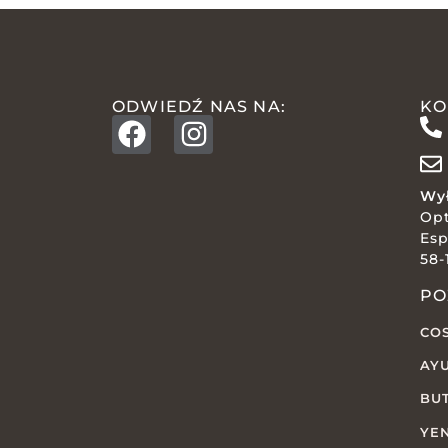
ODWIEDŹ NAS NA:
KO
Wył
Op
Esp
58-
PO
CO
AY
BU
YE