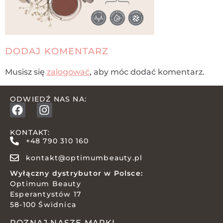
DODAJ KOMENTARZ
Musisz się
zalogować
, aby móc dodać komentarz.
ODWIEDŹ NAS NA:
KONTAKT:
+48 790 310 160
kontakt@optimumbeauty.pl
Wyłączny dystrybutor w Polsce:
Optimum Beauty
Esperantystów 17
58-100 Świdnica
POZNAJ NASZE MARKI