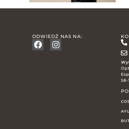
ODWIEDŹ NAS NA:
KO
Wył
Op
Esp
58-
PO
CO
AY
BU