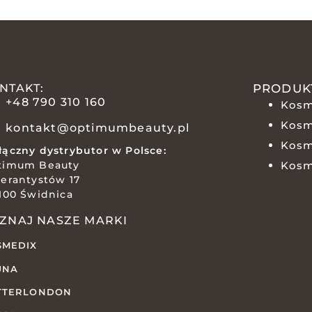
NTAKT:
PRODUK
+48 790 310 160
Kosm
Kosm
kontakt@optimumbeauty.pl
Kosm
ączny dystrybutor w Polsce:
timum Beauty
Kosm
erantystów 17
100 Świdnica
ZNAJ NASZE MARKI
SMEDIX
UNA
TTERLONDON