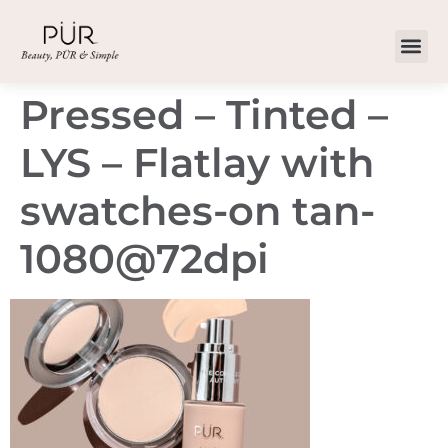
Pressed – Tinted –
LYS – Flatlay with
swatches-on tan-
1080@72dpi