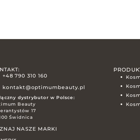
NTAKT:
PRODUK
+48 790 310 160
Kosm
Kosm
kontakt@optimumbeauty.pl
Kosm
ączny dystrybutor w Polsce:
timum Beauty
Kosm
erantystów 17
100 Świdnica
ZNAJ NASZE MARKI