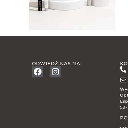
ODWIEDŹ NAS NA:
KO
Wył
Op
Esp
58-
PO