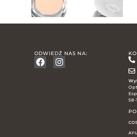
ODWIEDŹ NAS NA:
KO
Wył
Op
Esp
58-
PO
CO
AY