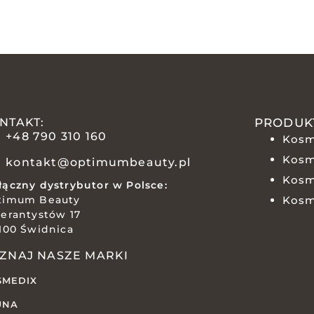
NTAKT:
PRODUK
+48 790 310 160
Kosm
Kosm
kontakt@optimumbeauty.pl
Kosm
ączny dystrybutor w Polsce:
timum Beauty
Kosm
erantystów 17
100 Świdnica
ZNAJ NASZE MARKI
SMEDIX
UNA