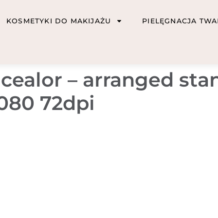
KOSMETYKI DO MAKIJAŻU
PIELĘGNACJA TWA
ncealor – arranged sta
1080 72dpi