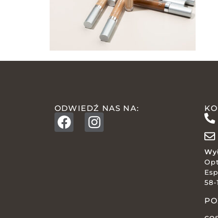
ODWIEDŹ NAS NA:
KO
Wył
Op
Esp
58-
PO