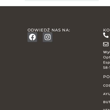
ODWIEDŹ NAS NA:
KO
Wył
Op
Esp
58-
PO
CO
AY
BU