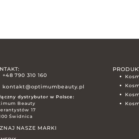
NTAKT:
PRODUK
+48 790 310 160
Kosm
Kosm
kontakt@optimumbeauty.pl
Kosm
ączny dystrybutor w Polsce:
timum Beauty
Kosm
erantystów 17
100 Świdnica
ZNAJ NASZE MARKI