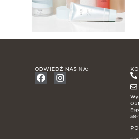
ODWIEDŹ NAS NA:
KO
Wył
Op
Esp
58-
PO