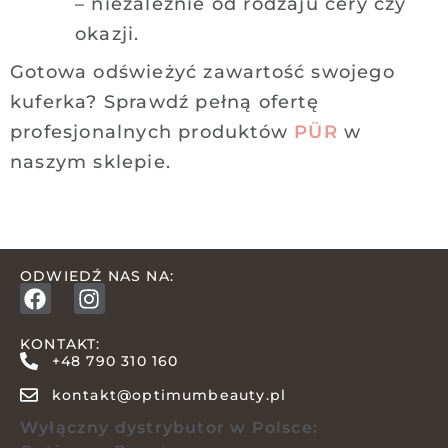
– niezależnie od rodzaju cery czy
okazji.
Gotowa odświeżyć zawartość swojego
kuferka? Sprawdź pełną ofertę
profesjonalnych produktów
PÜR
w
naszym sklepie.
ODWIEDŹ NAS NA:
KONTAKT:
+48 790 310 160
kontakt@optimumbeauty.pl
Wyłączny dystrybutor w Polsce: